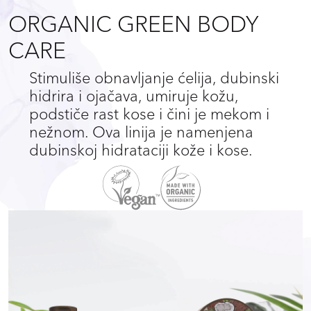
ORGANIC GREEN BODY
CARE
Stimuliše obnavljanje ćelija, dubinski
hidrira i ojačava, umiruje kožu,
podstiče rast kose i čini je mekom i
nežnom. Ova linija je namenjena
dubinskoj hidrataciji kože i kose.