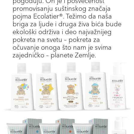
pogoduju. On je i posvećenost
promovisanju suštinskog značaja
pojma Ecolatier®. Težimo da naša
briga za ljude i druga živa bića bude
ekološki održiva i deo najvažnijeg
pokreta na svetu – pokreta za
očuvanje onoga što nam je svima
zajedničko – planete Zemlje.