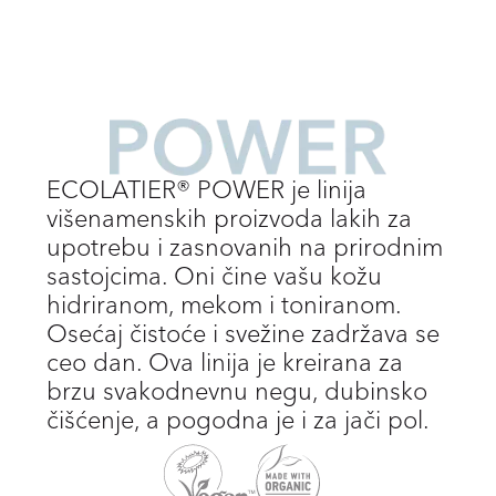
ECOLATIER® POWER je linija
višenamenskih proizvoda lakih za
upotrebu i zasnovanih na prirodnim
sastojcima. Oni čine vašu kožu
hidriranom, mekom i toniranom.
Osećaj čistoće i svežine zadržava se
ceo dan. Ova linija je kreirana za
brzu svakodnevnu negu, dubinsko
čišćenje, a pogodna je i za jači pol.