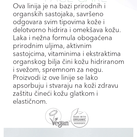
Ova linija je na bazi prirodnih i
organskih sastojaka, savršeno
odgovara svim tipovima kože i
delotvorno hidrira i omekšava kožu.
Laka i nežna formula obogaćena
prirodnim uljima, aktivnim
sastojcima, vitaminima i ekstraktima
organskog bilja čini kožu hidriranom
i svežom, spremnom za negu.
Proizvodi iz ove linije se lako
apsorbuju i stvaraju na koži zdravu
zaštitu čineći kožu glatkom i
elastičnom.