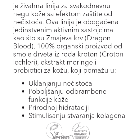
je živahna linija za svakodnevnu
negu kože sa efektom zaštite od
nečistoća. Ova linija je obogaćena
jedinstvenim aktivnim sastojcima
kao što su Zmajeva krv (Dragon
Blood), 100% organski proizvod od
smole drveta iz roda kroton (Croton
lechleri), ekstrakt moringe i
prebiotici za kožu, koji pomažu u:
Uklanjanju nečistoća
Poboljšanju odbrambene
funkcije kože
Prirodnoj hidrataciji
Stimulisanju stvaranja kolagena