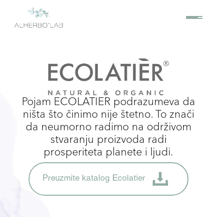
Pojam ECOLATIER podrazumeva da
ništa što činimo nije štetno. To znači
da neumorno radimo na održivom
stvaranju proizvoda radi
prosperiteta planete i ljudi.
Preuzmite katalog Ecolatier