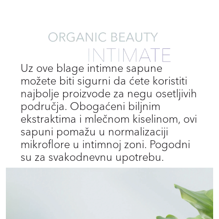
Uz ove blage intimne sapune
možete biti sigurni da ćete koristiti
najbolje proizvode za negu osetljivih
područja. Obogaćeni biljnim
ekstraktima i mlečnom kiselinom, ovi
sapuni pomažu u normalizaciji
mikroflore u intimnoj zoni. Pogodni
su za svakodnevnu upotrebu.