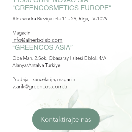
11500 OBRENOVAC SIA
"GREENCOSMETICS EUROPE"
Aleksandra Bieziņa iela 11 - 29, Rīga, LV-1029
Magacin
info@alherbolab.com
“GREENCOS ASIA”
Oba Mah. 2.Sok. Obasaray I sitesi E blok 4/A
Alanya/Antalya Turkiye
Prodaja – kancelarija, magacin
v.arik@greencos.com.tr
Kontaktirajte nas